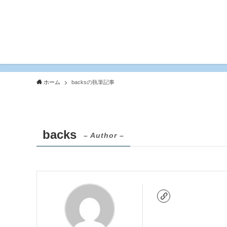
ホーム
backsの執筆記事
backs
– Author –