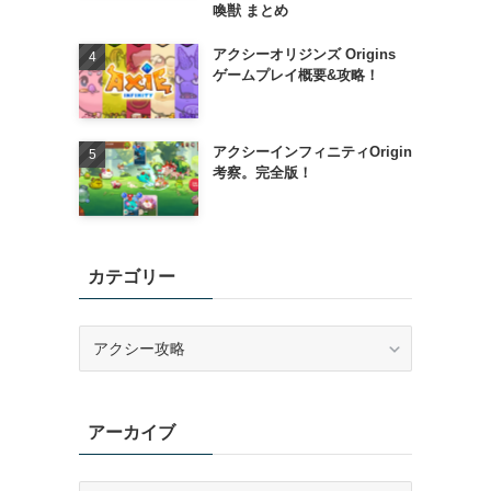
喚獣 まとめ
アクシーオリジンズ Origins
ゲームプレイ概要&攻略！
アクシーインフィニティOrigin
考察。完全版！
カテゴリー
カ
テ
ゴ
リ
アーカイブ
ー