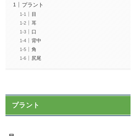
プラント
目
耳
口
背中
角
尻尾
プラント