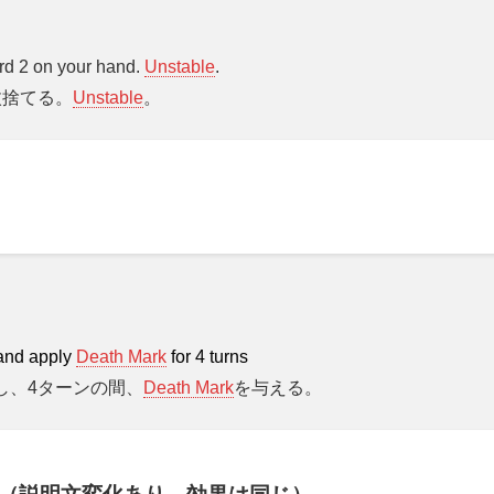
rd 2 on your hand.
Unstable
.
枚捨てる。
Unstable
。
and apply
Death Mark
for 4 turns
し、4ターンの間、
Death Mark
を与える。