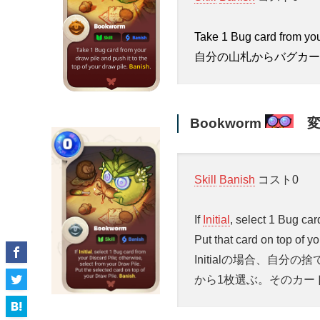
Take 1 Bug card from your
自分の山札からバグカー
Bookworm
変
Skill
Banish
コスト0
If
Initial
, select 1 Bug car
Put that card on top of y
Initialの場合、自
から1枚選ぶ。そのカー