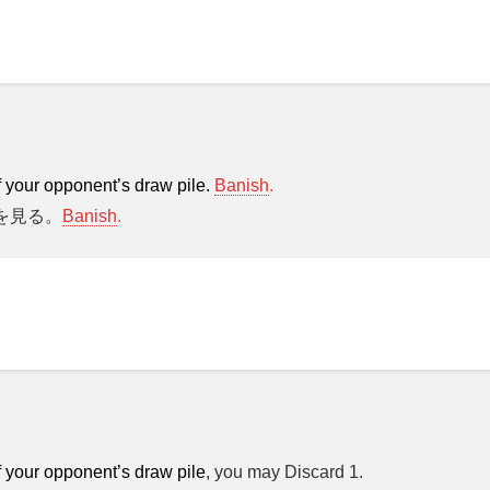
f your opponent’s draw pile.
Banish
.
を見る。
Banish
.
f your opponent’s draw pile
, you may Discard 1.