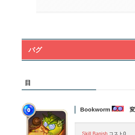
バグ
目
Bookworm
変
Skill
Banish
コスト0