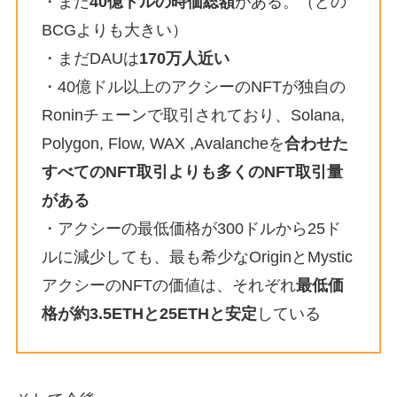
・まだ
40億ドルの時価総額
がある。（どの
BCGよりも大きい）
・まだDAUは
170万人近い
・40億ドル以上のアクシーのNFTが独自の
Roninチェーンで取引されており、Solana,
Polygon, Flow, WAX ,Avalancheを
合わせた
すべてのNFT取引よりも多くのNFT取引量
がある
・アクシーの最低価格が300ドルから25ド
ルに減少しても、最も希少なOriginとMystic
アクシーのNFTの価値は、それぞれ
最低価
格が約3.5ETHと25ETHと安定
している