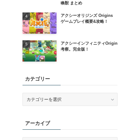
喚獣 まとめ
アクシーオリジンズ Origins
ゲームプレイ概要&攻略！
アクシーインフィニティOrigin
考察。完全版！
カテゴリー
カ
テ
ゴ
リ
アーカイブ
ー