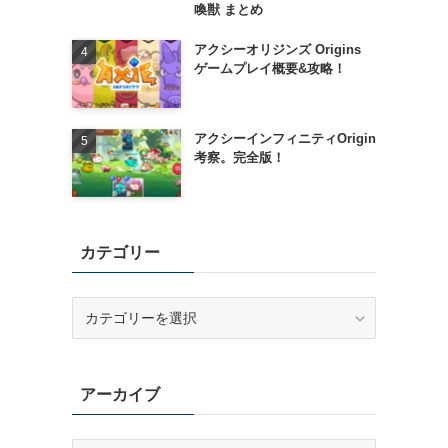
喚獣 まとめ
アクシーオリジンズ Origins
ゲームプレイ概要&攻略！
アクシーインフィニティOrigin
考察。完全版！
カテゴリー
カ
テ
ゴ
リ
アーカイブ
ー